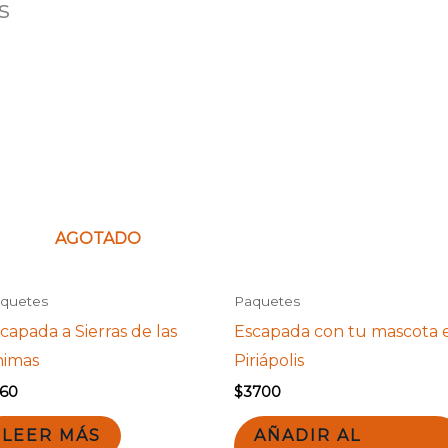
s
AGOTADO
quetes
Paquetes
capada a Sierras de las
Escapada con tu mascota 
nimas
Piriápolis
260
$
3700
LEER MÁS
AÑADIR AL