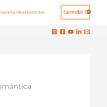
rograma Ideas potentes
Carrito/
$
0
omántica