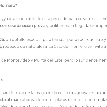
 Hornero?
r,
ya que cada detalle está pensado para crear una atmós
on coordinación previa),
facilitamos tu llegada sin impo
da,
un detalle especial para brindar por e reencuentro y l
,
rodeado de naturaleza. La Casa del Hornero te invita a 
 de Montevideo y Punta del Este, pero lo suficientemen
is
:
ecer,
disfruta de la magia de la costa uruguaya en un a
sta al mar,
saborea deliciosos platos mientras contemplas 
ales,
descubre la belleza de las Sierras de las Ánimas o l