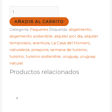
🔥
Vacaciones
AÑADIR AL CARRITO
de
Categoría:
Paquetes
Etiquetas:
alojamiento
,
Julio
alojamiento sostenible
,
alquiler por dia
,
alquiler
en
temporario
,
aventura
,
La Casa del Hornero
,
Piriápolis:
naturaleza
,
piriaporis
,
semana de turismo
,
Tu
turismo
,
turismo sostenible
,
uruguay
,
uruguay
Escapada
natural
Ideal
en
Productos relacionados
La
Casa
del
Hornero
cantidad